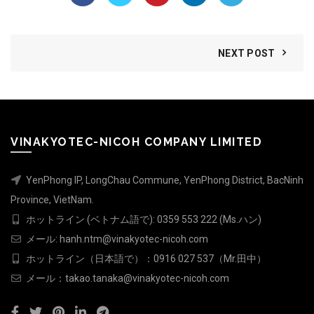
NEXT POST
VINAKYOTEC-NICOH COMPANY LIMITED
YenPhong IP, LongChau Commune, YenPhong District, BacNinh
Province, VietNam.
ホットライン (ベトナム語で): 0359 553 222 (Ms.ハン)
メール: hanh.ntm@vinakyotec-nicoh.com
ホットライン（日本語で）：0916 027 537（Mr.田中）
メール：takao.tanaka@vinakyotec-nicoh.com