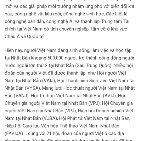
mới và các giải pháp môi trường nhằm ứng phó với biến đổi khí
hậu, công nghệ vật liệu mới, công nghệ sinh học, đặc biệt là
công nghệ bán dẫn, công nghệ AI và thành lập Trung tâm Tài
chính tại Việt Nam có tính chuyên nghiệp, tầm cỡ ở khu vực
Châu Á và Quốc tế.
Hiện nay, người Việt Nam đang sinh sống, làm việc và học tập
tại Nhật Bản khoảng 500.000 người, trở thành cộng đồng người
nước ngoài lớn thứ 2 tại Nhật Bản (Sau Trung Quốc). Nhiều hội
đoàn của người Việt đã được thành lập, như Hội người Việt
Nam tại Nhật Bản (VAIJ), Hội Thanh niên Sinh viên Việt Nam tại
Nhật Bản (VYSA), Mạng lưới Học thuật người Việt Nam tại Nhật
Bản (VANJ), Hội Trí thức Việt Nam tại Nhật Bản (AVIJ), Hội
Chuyên gia người Việt Nam tại Nhật Bản (VPJ), Hội Chuyên gia
người Việt Nam tại Nhật Bản (VPJ), Hiệp hội Doanh nghiệp Việt
Nam tại Nhật Bản (VJBA), Hội Phật tử Việt Nam tại Nhật Bản,
Hiệp hội Giao lưu Văn hóa Thể thao Việt Nam-Nhật Bản
(FAVIJA)…, cùng với 21 hội, đoàn của người Việt ở các địa
phương; hơn 70 cặp địa phương có thỏa thuận hợp tác đã tạo