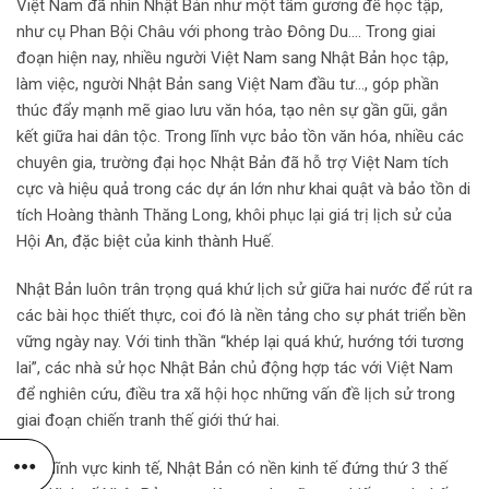
Việt Nam đã nhìn Nhật Bản như một tấm gương để học tập,
như cụ Phan Bội Châu với phong trào Đông Du…. Trong giai
đoạn hiện nay, nhiều người Việt Nam sang Nhật Bản học tập,
làm việc, người Nhật Bản sang Việt Nam đầu tư…, góp phần
thúc đẩy mạnh mẽ giao lưu văn hóa, tạo nên sự gần gũi, gắn
kết giữa hai dân tộc. Trong lĩnh vực bảo tồn văn hóa, nhiều các
chuyên gia, trường đại học Nhật Bản đã hỗ trợ Việt Nam tích
cực và hiệu quả trong các dự án lớn như khai quật và bảo tồn di
tích Hoàng thành Thăng Long, khôi phục lại giá trị lịch sử của
Hội An, đặc biệt của kinh thành Huế.
Nhật Bản luôn trân trọng quá khứ lịch sử giữa hai nước để rút ra
các bài học thiết thực, coi đó là nền tảng cho sự phát triển bền
vững ngày nay. Với tinh thần “khép lại quá khứ, hướng tới tương
lai”, các nhà sử học Nhật Bản chủ động hợp tác với Việt Nam
để nghiên cứu, điều tra xã hội học những vấn đề lịch sử trong
giai đoạn chiến tranh thế giới thứ hai.
Trên lĩnh vực kinh tế, Nhật Bản có nền kinh tế đứng thứ 3 thế