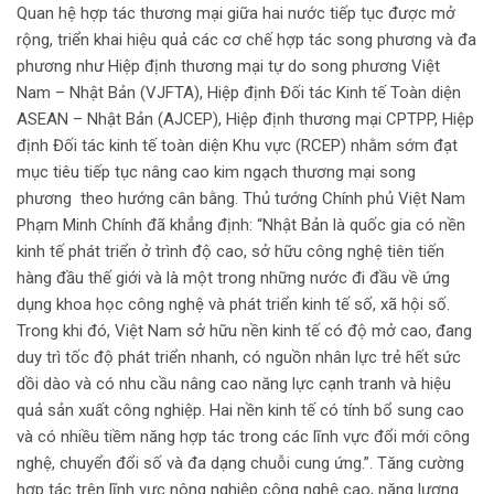
Quan hệ hợp tác thương mại giữa hai nước tiếp tục được mở
rộng, triển khai hiệu quả các cơ chế hợp tác song phương và đa
phương như Hiệp định thương mại tự do song phương Việt
Nam – Nhật Bản (VJFTA), Hiệp định Đối tác Kinh tế Toàn diện
ASEAN – Nhật Bản (AJCEP), Hiệp định thương mại CPTPP, Hiệp
định Đối tác kinh tế toàn diện Khu vực (RCEP) nhằm sớm đạt
mục tiêu tiếp tục nâng cao kim ngạch thương mại song
phương theo hướng cân bằng. Thủ tướng Chính phủ Việt Nam
Phạm Minh Chính đã khẳng định: “Nhật Bản là quốc gia có nền
kinh tế phát triển ở trình độ cao, sở hữu công nghệ tiên tiến
hàng đầu thế giới và là một trong những nước đi đầu về ứng
dụng khoa học công nghệ và phát triển kinh tế số, xã hội số.
Trong khi đó, Việt Nam sở hữu nền kinh tế có độ mở cao, đang
duy trì tốc độ phát triển nhanh, có nguồn nhân lực trẻ hết sức
dồi dào và có nhu cầu nâng cao năng lực cạnh tranh và hiệu
quả sản xuất công nghiệp. Hai nền kinh tế có tính bổ sung cao
và có nhiều tiềm năng hợp tác trong các lĩnh vực đổi mới công
nghệ, chuyển đổi số và đa dạng chuỗi cung ứng.”. Tăng cường
hợp tác trên lĩnh vực nông nghiệp công nghệ cao, năng lượng