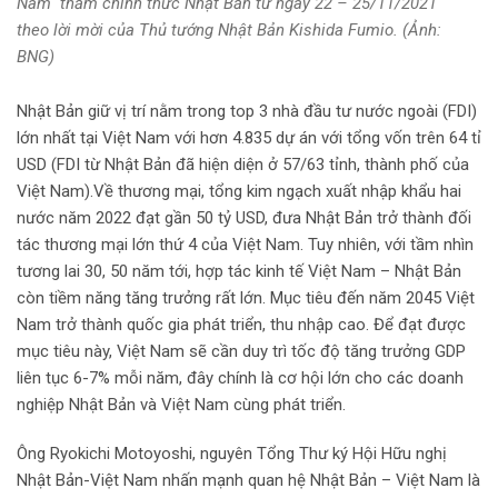
Nam thăm chính thức Nhật Bản từ ngày 22 – 25/11/2021
theo lời mời của Thủ tướng Nhật Bản Kishida Fumio. (Ảnh:
BNG)
Nhật Bản giữ vị trí nằm trong top 3 nhà đầu tư nước ngoài (FDI)
lớn nhất tại Việt Nam với hơn 4.835 dự án với tổng vốn trên 64 tỉ
USD (FDI từ Nhật Bản đã hiện diện ở 57/63 tỉnh, thành phố của
Việt Nam).Về thương mại, tổng kim ngạch xuất nhập khẩu hai
nước năm 2022 đạt gần 50 tỷ USD, đưa Nhật Bản trở thành đối
tác thương mại lớn thứ 4 của Việt Nam. Tuy nhiên, với tầm nhìn
tương lai 30, 50 năm tới, hợp tác kinh tế Việt Nam – Nhật Bản
còn tiềm năng tăng trưởng rất lớn. Mục tiêu đến năm 2045 Việt
Nam trở thành quốc gia phát triển, thu nhập cao. Để đạt được
mục tiêu này, Việt Nam sẽ cần duy trì tốc độ tăng trưởng GDP
liên tục 6-7% mỗi năm, đây chính là cơ hội lớn cho các doanh
nghiệp Nhật Bản và Việt Nam cùng phát triển.
Ông Ryokichi Motoyoshi, nguyên Tổng Thư ký Hội Hữu nghị
Nhật Bản-Việt Nam nhấn mạnh quan hệ Nhật Bản – Việt Nam là