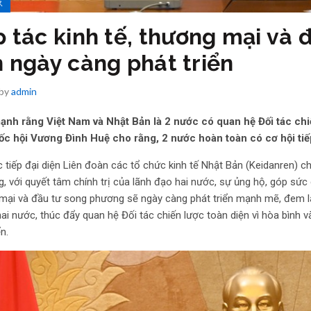
ス
 tác kinh tế, thương mại và
 ngày càng phát triển
 by
admin
nh rằng Việt Nam và Nhật Bản là 2 nước có quan hệ Đối tác chiến
ốc hội Vương Đình Huệ cho rằng, 2 nước hoàn toàn có cơ hội tiế
 tiếp đại diện Liên đoàn các tổ chức kinh tế Nhật Bản (Keidanren) c
g, với quyết tâm chính trị của lãnh đạo hai nước, sự ủng hộ, góp sức
mại và đầu tư song phương sẽ ngày càng phát triển mạnh mẽ, đem lại
hai nước, thúc đẩy quan hệ Đối tác chiến lược toàn diện vì hòa bình
n.