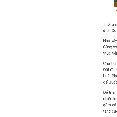
C
Thời gi
dịch Cov
Nhờ vậy
Cùng vớ
thực tiễ
Chủ tịch
Đất đai 
Luật Ph
để Quốc
Để triể
chiến lư
gồm cả h
tăng cư