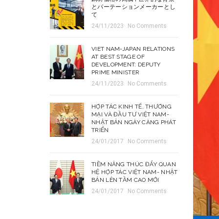
とパーテーションメーカーとし
て
24/11/2023
No Comments
VIET NAM-JAPAN RELATIONS
AT BEST STAGE OF
DEVELOPMENT: DEPUTY
PRIME MINISTER
24/11/2023
No Comments
HỢP TÁC KINH TẾ, THƯƠNG
MẠI VÀ ĐẦU TƯ VIỆT NAM-
NHẬT BẢN NGÀY CÀNG PHÁT
TRIỂN
24/01/2017
No Comments
TIỀM NĂNG THÚC ĐẨY QUAN
HỆ HỢP TÁC VIỆT NAM- NHẬT
BẢN LÊN TẦM CAO MỚI
24/01/2017
No Comments