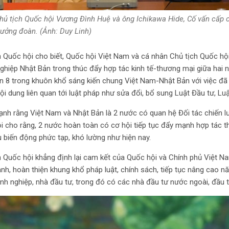
hủ tịch Quốc hội Vương Đình Huệ và ông Ichikawa Hide, Cố vấn cấp
rưởng đoàn. (Ảnh: Duy Linh)
h Quốc hội cho biết, Quốc hội Việt Nam và cá nhân Chủ tịch Quốc hộ
ghiệp Nhật Bản trong thúc đẩy hợp tác kinh tế-thương mại giữa hai 
ạn 8 trong khuôn khổ sáng kiến chung Việt Nam-Nhật Bản với việc đã 
i dung liên quan tới luật pháp như sửa đổi, bổ sung Luật Đầu tư, Lu
h rằng Việt Nam và Nhật Bản là 2 nước có quan hệ Đối tác chiến lược
 cho rằng, 2 nước hoàn toàn có cơ hội tiếp tục đẩy mạnh hợp tác thươ
u biến động phức tạp, khó lường như hiện nay.
 Quốc hội khẳng định lại cam kết của Quốc hội và Chính phủ Việt Nam
nh, hoàn thiện khung khổ pháp luật, chính sách, tiếp tục nâng cao năn
h nghiệp, nhà đầu tư, trong đó có các nhà đầu tư nước ngoài, đầu tư