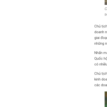
C
t
Chủ tịc
doanh n
giai đo
những nộ
Nhấn mạn
Quốc hội
có nhiề
Chủ tịch
kinh doa
các doan