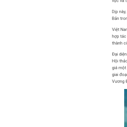
vực và t
Dịp này
Bản tron
Việt Na
hợp tác 
thành cô
Đại diệ
Hội thảo
giá một
giai đo
Vương Đ