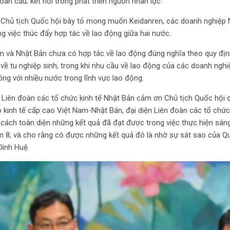
oàn cầu; kết nối trong phát triển nguồn nhân lực.
, Chủ tịch Quốc hội bày tỏ mong muốn Keidanren, các doanh nghiệp N
g việc thúc đẩy hợp tác về lao động giữa hai nước.
m và Nhật Bản chưa có hợp tác về lao động đúng nghĩa theo quy địn
về tu nghiệp sinh, trong khi nhu cầu về lao động của các doanh nghi
ng với nhiều nước trong lĩnh vực lao động.
n Liên đoàn các tổ chức kinh tế Nhật Bản cảm ơn Chủ tịch Quốc hội d
 kinh tế cấp cao Việt Nam-Nhật Bản, đại diện Liên đoàn các tổ chức 
 cách toàn diện những kết quả đã đạt được trong việc thực hiện sáng
ạn 8; và cho rằng có được những kết quả đó là nhờ sự sát sao của Q
ình Huệ.