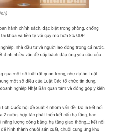
inh)
 ban hành chính sách, đặc biệt trong phòng, chống
ề tài khóa và tiền tệ với quy mô hơn 8% GDP.
 nghiệp, nhà đầu tư và người lao động trong cả nước.
ết định nhiều vấn đề cấp bách đáp ứng yêu cầu của
ng qua một số luật rất quan trọng, như dự án Luật
 sung một số điều của Luật Các tổ chức tín dụng,
c doanh nghiệp Nhật Bản quan tâm và đóng góp ý kiến
 tịch Quốc hội đề xuất 4 nhóm vấn đề. Đó là kết nối
a 2 nước; hợp tác phát triển kết cấu hạ tầng, bao
i năng lượng công bằng, hạ tầng giao thông…; kết nối
để hình thành chuỗi sản xuất, chuỗi cung ứng khu