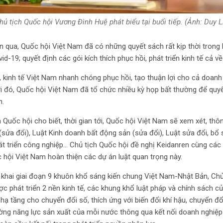
hủ tịch Quốc hội Vương Đình Huệ phát biểu tại buổi tiếp. (Ảnh: Duy L
an qua, Quốc hội Việt Nam đã có những quyết sách rất kịp thời trong
id-19; quyết định các gói kích thích phục hồi, phát triển kinh tế cả v
, kinh tế Việt Nam nhanh chóng phục hồi, tạo thuận lợi cho cả doanh
i đó, Quốc hội Việt Nam đã tổ chức nhiều kỳ họp bất thường để quy
n.
 Quốc hội cho biết, thời gian tới, Quốc hội Việt Nam sẽ xem xét, thô
(sửa đổi), Luật Kinh doanh bất động sản (sửa đổi), Luật sửa đổi, bổ
át triển công nghiệp… Chủ tịch Quốc hội đề nghị Keidanren cùng cá
 hội Việt Nam hoàn thiện các dự án luật quan trọng này.
n khai giai đoạn 9 khuôn khổ sáng kiến chung Việt Nam-Nhật Bản, Chủ
ợc phát triển 2 nền kinh tế, các khung khổ luật pháp và chính sách củ
ạ tầng cho chuyển đổi số, thích ứng với biến đổi khí hậu, chuyển đổ
ờng năng lực sản xuất của mỗi nước thông qua kết nối doanh nghiệp 