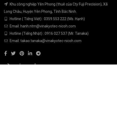
Khu công nghiệp Yên Phong (thuê của Cty Fuji Precision), Xã
Long Châu, Huyện Yên Phong, Tỉnh Bắc Ninh.
Hotline ( Tiếng Việt) : 0359 553 222 (Ms. Hạnh)
Email: hanh.ntm@vinakyotec-nicoh.com
Hotline (Tiếng Nhật) : 0916 027 537 (Mr. Tanaka)
Email: takao.tanaka@vinakyotec-nicoh.com
VỀ CHÚNG TÔI
Về chúng tôi
Chính sách bảo hành
Chính sách giao hàng
Tin tức
Liên hệ