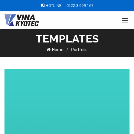
HOTLINE:
0222.3.699.167
TEMPLATES
Home
Portfolio